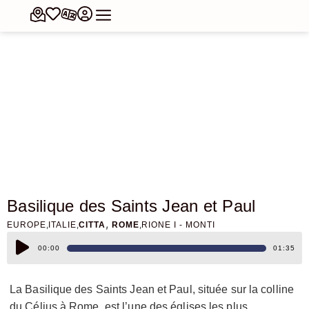
Basilique des Saints Jean et Paul
,
,
,
,
EUROPE
ITALIE
CITTA
ROME
RIONE I - MONTI
Lecteur
00:00
01:35
audio
La Basilique des Saints Jean et Paul, située sur la colline
du Célius à Rome, est l’une des églises les plus