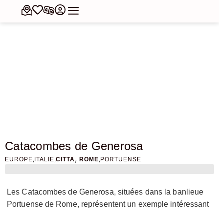
Catacombes de Generosa
,
,
,
,
EUROPE
ITALIE
CITTA
ROME
PORTUENSE
Les Catacombes de Generosa, situées dans la banlieue
Portuense de Rome, représentent un exemple intéressant
de cimetière paléochrétien et païen, avec des