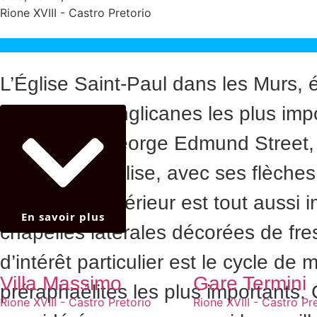
Rione XVIII - Castro Pretorio
L’Église Saint-Paul dans les Murs, 
des églises anglicanes les plus imp
l’architecte George Edmund Street, 
façade de l’église, avec ses flèche
gothique. L’intérieur est tout auss
En savoir plus
chapelles latérales décorées de fr
d’intérêt particulier est le cycle d
Villa Massimo
Gare Termini
préraphaélites les plus importants.
Rione XVIII - Castro Pretorio
Rione XVIII - Castro Pr