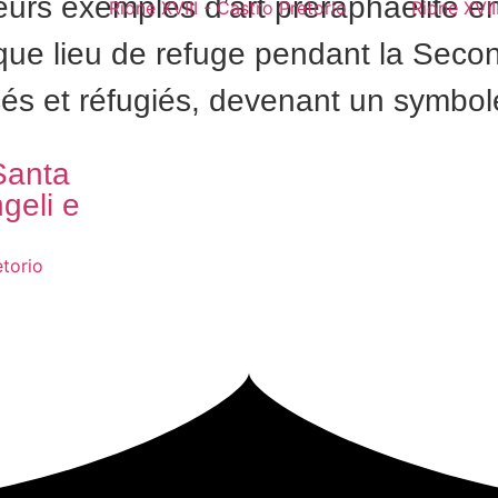
urs exemples d’art préraphaélite en
Rione XVIII - Castro Pretorio
Rione XVII
t que lieu de refuge pendant la Seco
és et réfugiés, devenant un symbole
Santa
geli e
etorio