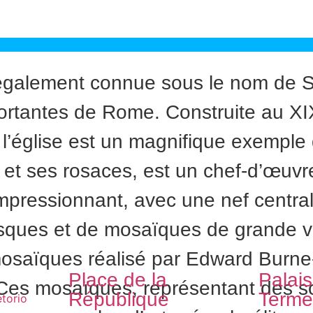
également connue sous le nom de St.
ortantes de Rome. Construite au XIX
l’église est un magnifique exemple 
s et ses rosaces, est un chef-d’œuvr
i impressionnant, avec une nef centr
esques et de mosaïques de grande va
e mosaïques réalisé par Edward Burne
Place de la
Palai
 Ces mosaïques, représentant des sc
République
Term
etorio