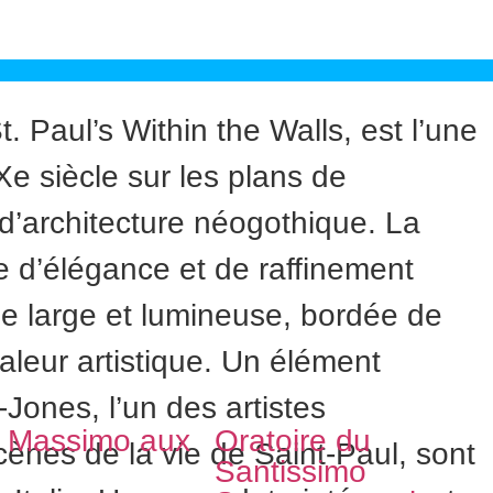
 Paul’s Within the Walls, est l’une
e siècle sur les plans de
d’architecture néogothique. La
e d’élégance et de raffinement
ale large et lumineuse, bordée de
leur artistique. Un élément
-Jones, l’un des artistes
s Massimo aux
Oratoire du
ènes de la vie de Saint-Paul, sont
e
Santissimo