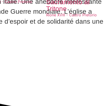
 Italie. Une anecdote intéressante
Sacramento al
I - Castro Pretorio
Tritone
nde Guerre mondiale. L’église a
Rione XVIII - Castro Pretorio
 d’espoir et de solidarité dans une