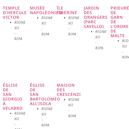
témoignages les plus fascinants de
TEMPLE
MUSÉE
ÎLE
JARDIN
PRIEUR
D’HERCULE
NAPOLÉONIEN
TIBÉRINE
DES
DE
VICTOR
ORANGERS
GARN
RIONE
RIONE
l’architecture médiévale de la ville.
(PARC
DE
RIONE
XII
XII
SAVELLO)
L’ORDRE
XII
-
-
DE
Construite au VIe siècle sur les
RIONE
-
RIPA
RIPA
MALTE
XII
RIPA
RIO
-
ruines du Temple d’Hercule
XII
RIPA
-
Pompeien dans le Forum Boarium,
RIP
elle a été agrandie et décorée sous
le pape Adrien Ier entre 772 et 795,
ÉGLISE
ÉGLISE
MAISON
DE
DE
DES
période pendant laquelle elle a pris
SAN
SAN
CRESCENZI
GIORGIO
BARTOLOMEO
RIONE
À
ALL’ISOLA
le nom de « Cosmedin », dérivé du
XII
VELABRO
RIONE
-
RIONE
XII
RIPA
terme grec « kosmidion », qui
XII
-
-
RIPA