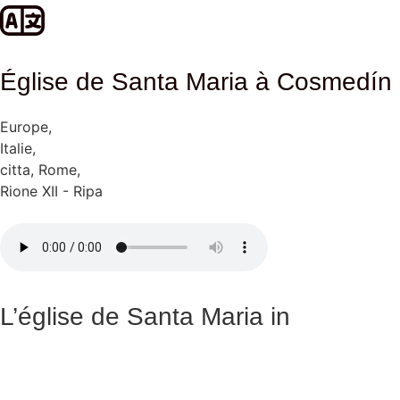
Église de Santa Maria à Cosmedín
Europe
,
Italie
,
citta
,
Rome
,
Rione XII - Ripa
L’église de Santa Maria in
Cosmedin, située dans le quartier
Ripa de Rome, est l’un des