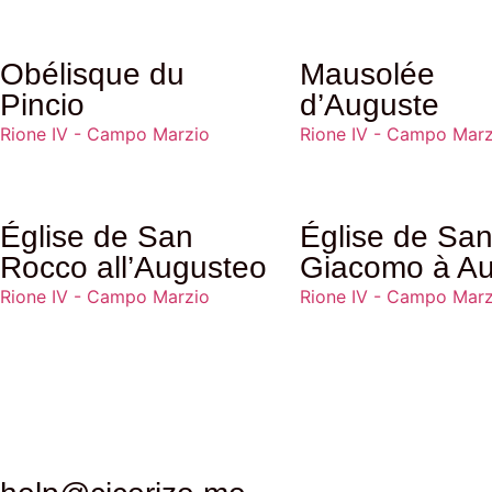
et dédiée à Saint Antoine de Padoue
d’agrandissement ultérieurs ont été
Obélisque du
Mausolée
Cristoforo Schor, qui s’est occupé de
Pincio
d’Auguste
Rione IV - Campo Marzio
Rione IV - Campo Marz
référence pour la communauté port
fascinant de l’histoire de l’église es
Église de San
Église de Sa
Clément XIV, l’ont visitée pour des 
Rocco all’Augusteo
Giacomo à Au
Siège et le Royaume du Portugal ét
Rione IV - Campo Marzio
Rione IV - Campo Marz
de l’église dans le contexte des re
napoléonienne de Rome, l’église et
1814, la propriété est revenue au g
restauration. L’église a rouvert en 