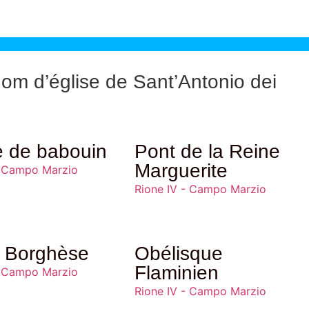
om d’église de Sant’Antonio dei
cœur du centre historique de Rome.
n 1445 lorsque le cardinal Antonio
e de babouin
Pont de la Reine
droit d’accueil, voulu par la noble
Marguerite
- Campo Marzio
Rione IV - Campo Marzio
la Vierge de Bethléem. Cependant,
idèles, ce qui a nécessité des
s Borghèse
Obélisque
 l’église. En 1624, les travaux
Flaminien
- Campo Marzio
e. L’église a été achevée en 1638
Rione IV - Campo Marzio