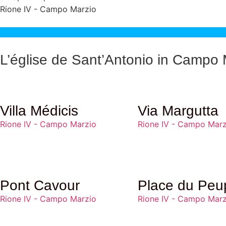
Rione IV - Campo Marzio
L’église de Sant’Antonio in Campo 
Portoghesi, est un exemple fascina
Son histoire, étroitement liée à l
Villa Médicis
Via Margutta
Martínez de Chaves fonda un hospice
Rione IV - Campo Marzio
Rione IV - Campo Marz
dame Guiomar da Lisbonne, compren
avec le temps, la chapelle est deven
Pont Cavour
Place du Peu
agrandissements et des transformatio
Rione IV - Campo Marzio
Rione IV - Campo Marz
d’expansion ont commencé sous la d