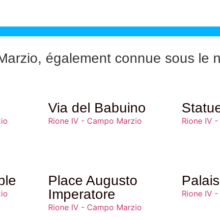
Marzio, également connue sous le n
nt d’architecture baroque situé au 
a communauté portugaise, commence e
Via del Babuino
Statu
 pour les pèlerins portugais. Cet en
io
Rione IV - Campo Marzio
Rione IV 
ait une petite chapelle dédiée à 
ue insuffisante pour accueillir les f
ple
Place Augusto
Palai
ns qui ont défini l’aspect actuel de
Imperatore
io
Rione IV 
irection de Martino Longhi le Jeun
Rione IV - Campo Marzio