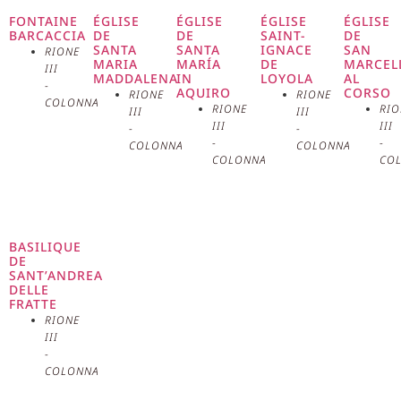
avec les besoins commerciaux et
FONTAINE
ÉGLISE
ÉGLISE
ÉGLISE
ÉGLISE
BARCACCIA
DE
DE
SAINT-
DE
SANTA
SANTA
IGNACE
SAN
RIONE
culturels modernes. La galerie a
MARIA
MARÍA
DE
MARCEL
III
MADDALENA
IN
LOYOLA
AL
-
AQUIRO
CORSO
été conçue dans le cadre d’un
RIONE
RIONE
COLONNA
RIONE
RIO
III
III
III
III
-
-
projet plus vaste de
-
-
COLONNA
COLONNA
COLONNA
CO
transformation urbaine de Rome,
devenue capitale de l’Italie en
1870. Le projet de Carbone a été
BASILIQUE
DE
SANT’ANDREA
choisi pour sa capacité à
DELLE
FRATTE
fusionner des éléments classiques
RIONE
III
-
et modernes, créant un espace
COLONNA