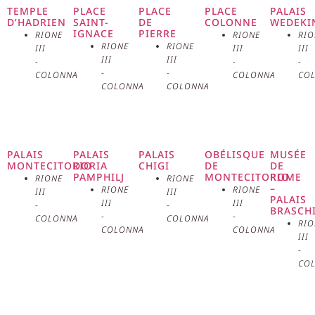
magnifique exemple
TEMPLE
PLACE
PLACE
PLACE
PALAIS
D’HADRIEN
SAINT-
DE
COLONNE
WEDEKI
IGNACE
PIERRE
d’architecture Art Nouveau.
RIONE
RIONE
RIO
RIONE
RIONE
III
III
III
III
III
-
-
-
Construite entre 1911 et 1922 sur
-
-
COLONNA
COLONNA
CO
COLONNA
COLONNA
les plans de l’architecte Dario
Carbone, la galerie a initialement
été nommée Galerie Colonna, en
PALAIS
PALAIS
PALAIS
OBÉLISQUE
MUSÉE
MONTECITORIO
DORIA
CHIGI
DE
DE
PAMPHILJ
MONTECITORIO
ROME
RIONE
RIONE
l’honneur de la place Colonna
–
RIONE
RIONE
III
III
PALAIS
III
III
-
-
BRASCH
voisine. Cette structure
-
-
COLONNA
COLONNA
RIO
COLONNA
COLONNA
III
représente un point de rencontre
-
CO
entre le passé et l’avenir,
combinant l’élégance historique