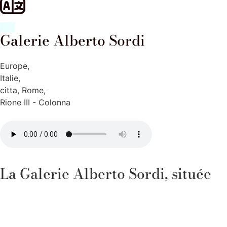
Galerie Alberto Sordi
Europe
,
Italie
,
citta
,
Rome
,
Rione III - Colonna
La Galerie Alberto Sordi, située
au cœur de Rome le long de la
célèbre Via del Corso, est un