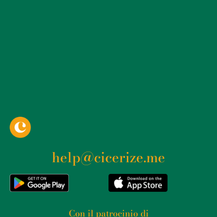
help@cicerize.me
Con il patrocinio di