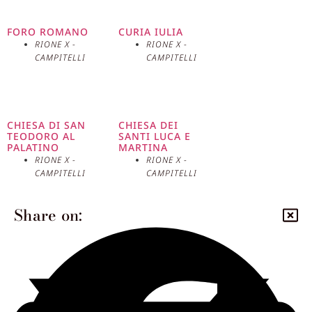
conservati dell’antica Roma. Un interessante aneddoto
legato all’Arco di Tito riguarda la comunità ebraica di
FORO ROMANO
CURIA IULIA
Roma. Si dice che gli ebrei evitassero di passare sotto
RIONE X -
RIONE X -
CAMPITELLI
CAMPITELLI
l’arco per non onorare i loro antichi oppressori.
Questo aneddoto, riportato anche da Madame de
Stael nel 1807, riflette il profondo significato simbolico
dell’arco come monumento alla vittoria romana e, al
CHIESA DI SAN
CHIESA DEI
contempo, come ricordo della diaspora ebraica.
TEODORO AL
SANTI LUCA E
PALATINO
MARTINA
RIONE X -
RIONE X -
CAMPITELLI
CAMPITELLI
Share on: