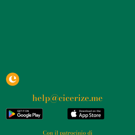
help@cicerize.me
Con il patrocinio di