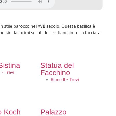
in stile barocco nel XVII secolo. Questa basilica è
e sin dai primi secoli del cristianesimo. La facciata
ssica e barocca romana. L’interno è decorato con
o, realizzato nel XVII secolo, è considerato uno dei
 della basilica, che conserva ancora i resti di un
imonianza visiva della ricchezza e della complessità
Sistina
Statua del
logo e storico dell’arte, che fu sepolto nella basilica
celebra le sue scoperte e il suo contributo alla
Facchino
I - Trevi
Rione II - Trevi
o Koch
Palazzo