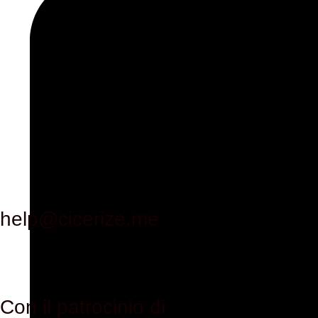
help@cicerize.me
Con il patrocinio di