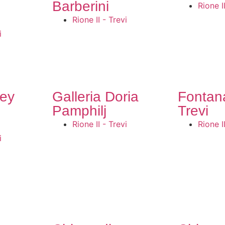
Barberini
Rione I
Rione II - Trevi
i
ley
Galleria Doria
Fontan
Pamphilj
Trevi
Rione II - Trevi
Rione I
i