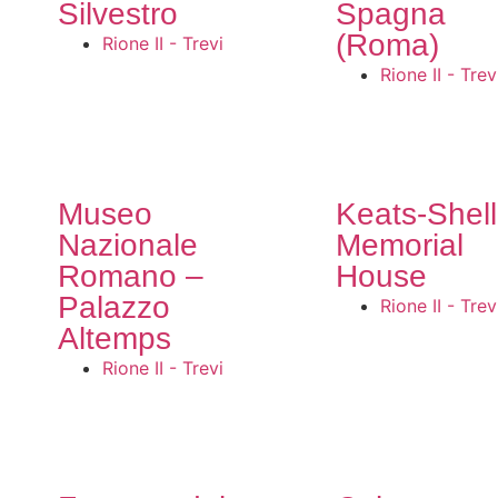
Silvestro
Spagna
(Roma)
Rione II - Trevi
Rione II - Trev
Museo
Keats-Shel
Nazionale
Memorial
Romano –
House
Palazzo
Rione II - Trev
Altemps
Rione II - Trevi