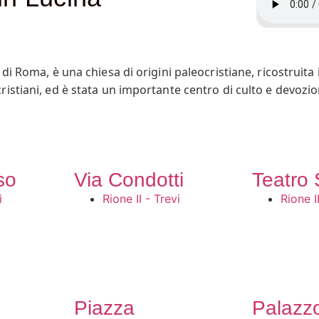
 di Roma, è una chiesa di origini paleocristiane, ricostruita 
ristiani, ed è stata un importante centro di culto e devozion
anile romanico, è un esempio perfetto dell’architettura cla
i Guido Reni, situato sopra l’altare maggiore. Questo dipint
ristiana. Un elemento di particolare interesse è il pavimento
uoi intricati motivi geometrici e simbolici, offre una test
so
Via Condotti
Teatro 
e riguarda la figura di Ennio Quirino Visconti, famoso archeo
entrale, è decorata con un elaborato monumento funebre che 
i
Rione II - Trevi
Rione I
Piazza
Palazz