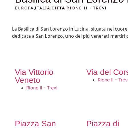
,
,
,
EUROPA
ITALIA
CITTA
RIONE II - TREVI
La Basilica di San Lorenzo in Lucina, situata nel cuore
dedicata a San Lorenzo, uno dei più venerati martiri c
della basilica, con il suo portico a colonne e il camp
numerose opere d’arte, tra cui il celebre Crocifisso d
capolavori dell’arte barocca e un simbolo della fede c
antico mosaico paleocristiano. Questo mosaico, con i s
Via Vittorio
Via del Cor
dell’arte cristiana primitiva. Un aneddoto interessant
nel XIX secolo. La sua tomba, situata nella navata c
Veneto
Rione II - Trev
conoscenza della storia antica.
Rione II - Trevi
Piazza San
Piazza di