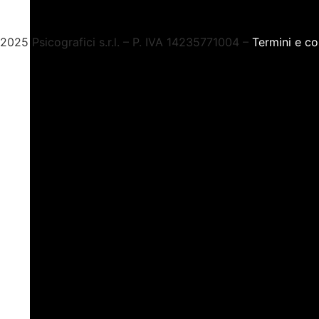
2025
Psicografici s.r.l. – P. IVA 14235771004 –
Termini e co