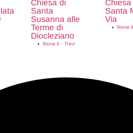
Chiesa di
Chiesa 
lata
Santa
Santa M
Susanna alle
Via
i
Terme di
Rione I
Diocleziano
Rione II - Trevi