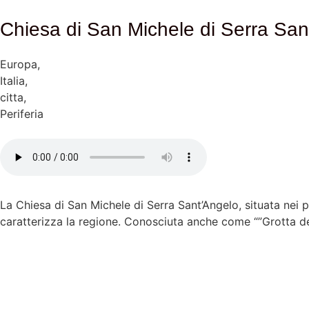
Chiesa di San Michele di Serra San
Europa
,
Italia
,
citta
,
Periferia
La Chiesa di San Michele di Serra Sant’Angelo, situata nei pr
caratterizza la regione. Conosciuta anche come “”Grotta dei
cavità naturali per scopi religiosi e abitativi. La chiesa è
durante il quale molte delle grotte della regione vennero ad
umana, è tipico dei Sassi di Matera, dichiarati Patrimonio 
semplice che si apre direttamente sulla parete rocciosa. Un
sono decorate con affreschi, molti dei quali risalgono al XII