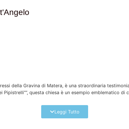
t'Angelo
essi della Gravina di Matera, è una straordinaria testimonian
 Pipistrelli””, questa chiesa è un esempio emblematico di c
 scavata nella parete rocciosa della gravina, una gola profon
attate per diventare luoghi di culto. Questo tipo di archite
Leggi Tutto
dell’Umanità dall’UNESCO. L’accesso alla Chiesa di San Mich
a volta entrati, si è accolti da un ambiente suggestivo, car
I secolo, raffiguranti scene bibliche e figure di santi. Tra q