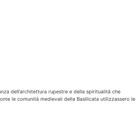
za dell’architettura rupestre e della spiritualità che
ome le comunità medievali della Basilicata utilizzassero le
da che attraversa Matera, e risale al Medioevo, periodo
ttura, che integra l’ambiente naturale con la costruzione
ele di Serra Sant’Angelo è modesto, attraverso un portale
atterizzato da una navata unica con volta a botte. Le pareti
uesti, spiccano le rappresentazioni di San Michele