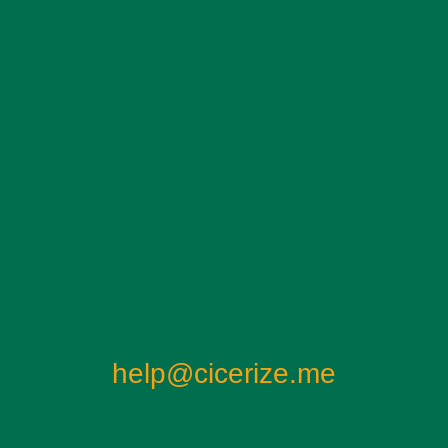
secoli abbiano lasciato la loro impronta nel paesaggio.
help@cicerize.me