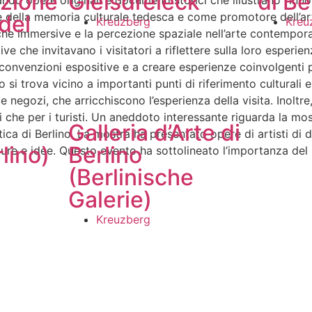
zione
Gleisdreieck
di Be
tando opere originali e documenti storici che illustrano l’in
 della memoria culturale tedesca e come promotore dell’ar
del
Kreuzberg
Kreu
che immersive e la percezione spaziale nell’arte contempo
ive che invitavano i visitatori a riflettere sulla loro esperi
convenzioni espositive e a creare esperienze coinvolgenti p
eo si trova vicino a importanti punti di riferimento culturali
 negozi, che arricchiscono l’esperienza della visita. Inoltre
 che per i turisti. Un aneddoto interessante riguarda la mo
t
Galleria d’Arte di
istica di Berlino. La mostra ha presentato opere di artisti d
lino)
Berlino
lture e idee. Questo evento ha sottolineato l’importanza del
(Berlinische
Galerie)
Kreuzberg