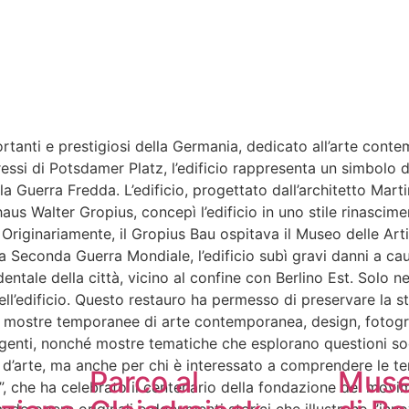
portanti e prestigiosi della Germania, dedicato all’arte con
pressi di Potsdamer Platz, l’edificio rappresenta un simbolo d
la Guerra Fredda. L’edificio, progettato dall’architetto Ma
aus Walter Gropius, concepì l’edificio in uno stile rinascime
. Originariamente, il Gropius Bau ospitava il Museo delle Art
 la Seconda Guerra Mondiale, l’edificio subì gravi danni a c
dentale della città, vicino al confine con Berlino Est. Solo n
ell’edificio. Questo restauro ha permesso di preservare la s
ue mostre temporanee di arte contemporanea, design, fotogr
genti, nonché mostre tematiche che esplorano questioni socia
i d’arte, ma anche per chi è interessato a comprendere le 
Parco al
Muse
”, che ha celebrato il centenario della fondazione del movi