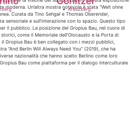
rlino
Görlitzer
novazione e la visione dei suoi fondatori. Questa esposizione
te moderna. Un’altra mostra notevole è stata “Welt ohne
zberg
Kreuzberg
ranea. Curata da Tino Sehgal e Thomas Oberender,
enza sensoriale e sull’interazione con lo spazio. Questo tipo
er il pubblico. La posizione del Gropius Bau, nel cuore di
 e storici, come il Memoriale dell’Olocausto e la Porta di
, il Gropius Bau è ben collegato con i mezzi pubblici,
stra “And Berlin Will Always Need You” (2019), che ha
i diverse nazionalità che hanno scelto Berlino come loro
 Gropius Bau come piattaforma per il dialogo interculturale