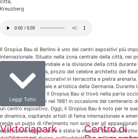
citta
,
Kreuzberg
Il Gropius Bau di Berlino è uno dei centri espositivi più im
internazionale. Situato nella zona centrale della città, nei 
Seconda Guerra Mondiale e la divisione della città durante 
1881. Martin Gropius, prozio del celebre architetto del Bauh
rossi con dettagli decorativi in terracotta e pietra arenaria
vasta eredità culturale e artistica della Germania. Durante
divisione di Berlino, il Gropius Bau si trovò nella parte occi
Leggi Tutto
restauro, conclusosi nel 1981 in occasione del centenario d
un centro espositivo. Oggi, il Gropius Bau è noto per le s
e dinamica, ospitando artisti di fama internazionale e emer
rende un punto di riferimento non solo per gli appassionat
Viktoriapark
Centro di
esposizione significativa è stata la mostra “Bauhaus Archiv
Kreuzberg