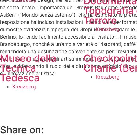
Documenta
del Bauhaus nel design, nell’architettura e nell’arte, presen
ha sottolineato l’importanza del Gropius Bau come custode
Topografia 
Außen” (“Mondo senza esterno”), che ha esplorato le prati
Terrore
l’esposizione ha incluso installazioni interattive e performat
Kreuzberg
di mostre evidenzia l’impegno del Gropius Bau a sfidare le 
Berlino, lo rende facilmente accessibile ai visitatori. Il mus
Brandeburgo, nonché a un’ampia varietà di ristoranti, caffè e
rendendolo una destinazione conveniente sia per i residenti
Museo della
Checkpoin
esplorato l’influenza degli artisti immigrati sulla scena art
Tecnica
Charlie (Ber
casa, evidenziando il ruolo della città come crogiolo di cu
e l’innovazione artistica.
Tedesca
Kreuzberg
Kreuzberg
Share on: