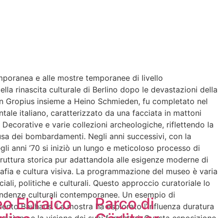
temporanea e alle mostre temporanee di livello
ella rinascita culturale di Berlino dopo le devastazioni della
rtin Gropius insieme a Heino Schmieden, fu completato nel
ntale italiano, caratterizzato da una facciata in mattoni
i Decorative e varie collezioni archeologiche, riflettendo la
ausa dei bombardamenti. Negli anni successivi, con la
egli anni ’70 si iniziò un lungo e meticoloso processo di
truttura storica pur adattandola alle esigenze moderne di
afia e cultura visiva. La programmazione del museo è varia
li, politiche e culturali. Questo approccio curatoriale lo
tendenze culturali contemporanee. Un esempio di
o Ebraico
Parco di
mento Bauhaus. La mostra ha esplorato l’influenza duratura