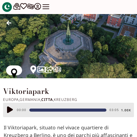
Viktoriapark
EUROPA
GERMANIA
CITTA
KREUZBERG
,
,
,
Audio
00:00
03:05
1.00X
Player
Il Viktoriapark, situato nel vivace quartiere di
Kreuzberg a Berlino, è uno dei parchi più affascinanti e