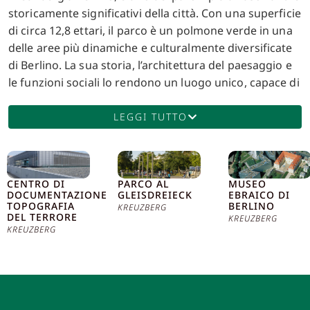
storicamente significativi della città. Con una superficie
di circa 12,8 ettari, il parco è un polmone verde in una
delle aree più dinamiche e culturalmente diversificate
di Berlino. La sua storia, l’architettura del paesaggio e
le funzioni sociali lo rendono un luogo unico, capace di
affascinare sia i berlinesi che i visitatori. Il parco
prende il nome dalla principessa Vittoria di Prussia,
LEGGI TUTTO
figlia dell’imperatore Guglielmo I. Fu inaugurato nel
1894, con l’intento di celebrare la vittoria prussiana
nella guerra contro la Francia del 1870-71. Il progetto
CENTRO DI
PARCO AL
MUSEO
del parco fu affidato a Hermann Mächtig, un noto
DOCUMENTAZIONE
GLEISDREIECK
EBRAICO DI
paesaggista dell’epoca, che concepì un’area verde con
TOPOGRAFIA
BERLINO
KREUZBERG
DEL TERRORE
KREUZBERG
una disposizione scenografica, integrando elementi
KREUZBERG
naturali e artificiali in un’armonia suggestiva. Uno degli
elementi più distintivi del Viktoriapark è la cascata
artificiale, che si snoda tra le rocce e scende
dolcemente verso un laghetto alla base. Questa
cascata, lunga circa 24 metri, fu ispirata dalle cascate