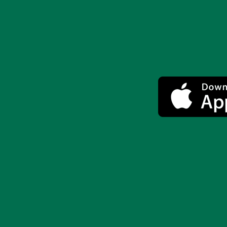
FACEBOOK
VK
X