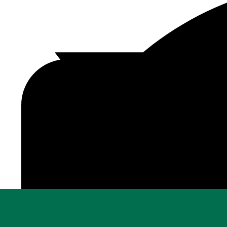
riferimento per gli appassionati di musica classica, gr
tematici e le installazioni artistiche all’aperto, che 
labirintici che giocano con il concetto di spazio e pe
funzionali. Socialmente e culturalmente, La Villette ra
background, offrendo attività che spaziano dal cinema 
multidisciplinare riflette l’idea di un parco urbano co