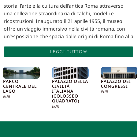
storia, l’arte e la cultura dell’antica Roma attraverso
una collezione straordinaria di calchi, modelli e
ricostruzioni. Inaugurato il 21 aprile 1955, il museo
offre un viaggio immersivo nella civiltà romana, con
un’esposizione che spazia dalle origini di Roma fino alla
caduta dell’Impero. Il museo è ospitato in un edificio
progettato dagli architetti Pietro Aschieri, Gino
LEGGI TUTTO
Peressutti e Domenico Bernardini, e dall’ingegnere
Cesare Pascoletti. La struttura è caratterizzata da due
corpi di fabbrica laterali collegati da un colonnato
PARCO
PALAZZO DELLA
PALAZZO DEI
scenografico che conferisce un senso di grandiosità e
CENTRALE DEL
CIVILTÀ
CONGRESSI
solennità. La scelta di non avere finestre esterne
LAGO
ITALIANA
EUR
(COLOSSEO
EUR
permette ai visitatori di immergersi completamente
QUADRATO)
nell’atmosfera dell’antica Roma, con la luce naturale
EUR
che filtra dall’alto attraverso lucernari, illuminando
delicatamente le sale espositive. Una delle attrazioni
principali del museo è il grande plastico della Roma
imperiale, realizzato in scala 1:250 dall’architetto Italo