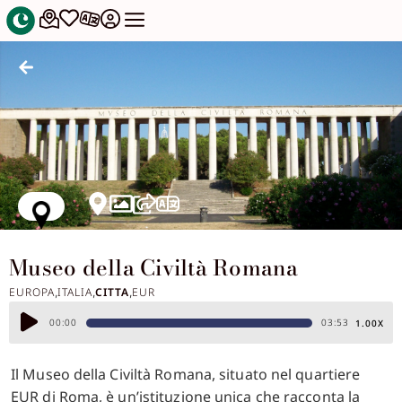
Museo della Civiltà Romana
EUROPA
ITALIA
CITTA
EUR
,
,
,
Audio
00:00
03:53
1.00X
Player
Il Museo della Civiltà Romana, situato nel quartiere
EUR di Roma, è un’istituzione unica che racconta la