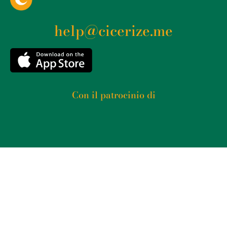
help@cicerize.me
Con il patrocinio di