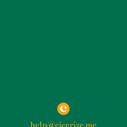
help@cicerize.me