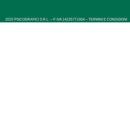
2025
PSICOGRAFICI S.R.L. – P. IVA 14235771004 –
TERMINI E CONDIZIONI