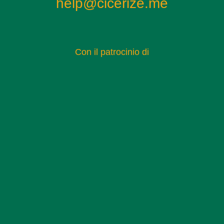
help@cicerize.me
Con il patrocinio di