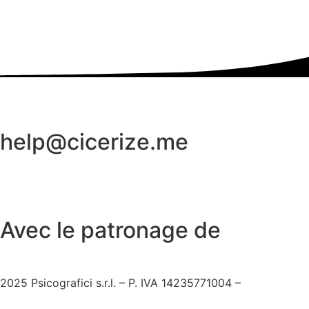
été clarifié que le monument était en fait le mausolée de Ca
contexte moderne. Près de la pyramide se trouve le Cimet
sont enterrés, dont John Keats et Percy Bysshe Shelley. Ce 
historique et culturelle à la région. Un autre détail fascin
spéciales de Rome, et le site est devenu un point de repèr
eux. En 2013, grâce à la généreuse donation d’un entrepren
splendeur d’antan. Ce projet de restauration, qui a duré de
help@cicerize.me
Avec le patronage de
2025
Psicografici s.r.l. – P. IVA 14235771004 –
Conditions 