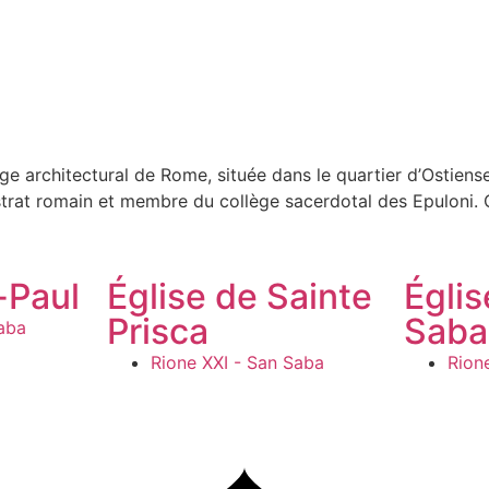
architectural de Rome, située dans le quartier d’Ostiense 
strat romain et membre du collège sacerdotal des Epuloni.
ptomanie qui s’est répandue à Rome après la conquête de l’É
viron 30 mètres de côté. Elle est construite en ciment et 
n sur la façade atteste que la construction a été achevée 
-Paul
Église de Sainte
Égli
omains ont adopté et adapté des éléments culturels d’autres 
Prisca
Saba
aba
est pas accessible au public sans autorisation spéciale, ma
re de la voûte se trouvent des représentations de Victoire
Rione XXI - San Saba
Rion
succès dans la culture romaine. La Pyramide Cestia a ensuit
 voulues par l’empereur Aurélien. Cette intégration dans les 
s siècles, la pyramide a fait l’objet de diverses interpréta
dateur de Rome. Ce n’est que lors des fouilles menées au XV