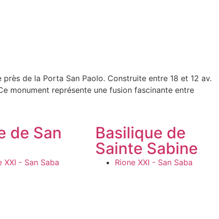
près de la Porta San Paolo. Construite entre 18 et 12 av.
 Ce monument représente une fusion fascinante entre
gypte par Octavien Auguste en 31 av. J.-C. La pyramide
en briques, recouverte de plaques de marbre blanc de Luni,
en seulement 330 jours, comme stipulé dans le testament de
se de San
Basilique de
civilisations, en l’occurrence l’architecture funéraire
Sainte Sabine
is ses parois intérieures sont décorées de fresques
s ailées tenant des couronnes et des rubans, un thème
e XXI - San Saba
Rione XXI - San Saba
e été intégrée dans les Murs Auréliens entre 271 et 275 ap.
murs a contribué à préserver le monument, qui est resté l’un
tions et légendes. Au Moyen Âge, on croyait qu’il s’agissait
IIe siècle, sous la direction du pape Alexandre VII, qu’il a