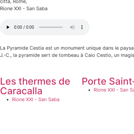
citta
,
Rome
,
Rione XXI - San Saba
La Pyramide Cestia est un monument unique dans le paysage 
J.-C., la pyramide sert de tombeau à Caio Cestio, un magi
l’architecture romaine et le style égyptien, fruit de l’égy
mesure environ 36 mètres de haut et a une base carrée d’en
lui donnant un aspect lumineux et imposant. Une inscriptio
Les thermes de
Porte Saint
Cestio. La structure est un exemple de la manière dont les R
Caracalla
Rione XXI - San S
égyptienne. L’intérieur de la pyramide, malheureusement, n’
représentant des nymphes et des vases décoratifs. Au cent
Rione XXI - San Saba
iconographique reflétant l’importance de la victoire et du 
J.-C., lors de la construction des fortifications de la ville
des bâtiments anciens les mieux conservés de Rome. Au fil de
de la tombe de Romulus, le légendaire frère de Romulus, fon