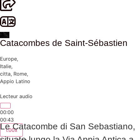
Catacombes de Saint-Sébastien
Europe
,
Italie
,
citta
,
Rome
,
Appio Latino
Lecteur audio
00:00
00:43
Le Catacombe di San Sebastiano,
1.00x
situate lungo la Via Appia Antica a