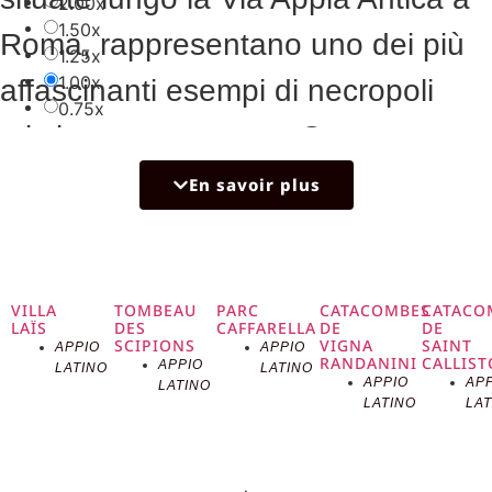
2.00x
1.50x
Roma, rappresentano uno dei più
1.25x
1.00x
affascinanti esempi di necropoli
0.75x
cristiana sotterranea. Queste
catacombe prendono il nome dal
En savoir plus
martire San Sebastiano, le cui
spoglie furono deposte qui nel 350
VILLA
TOMBEAU
PARC
CATACOMBES
CATACO
d.C. e una basilica fu eretta sul sito
LAÏS
DES
CAFFARELLA
DE
DE
SCIPIONS
VIGNA
SAINT
APPIO
APPIO
nel IV secolo per onorarlo. Les
RANDANINI
CALLIST
APPIO
LATINO
LATINO
APPIO
AP
LATINO
LATINO
LA
Catacombes de San Sebastiano,
situées le long de la Via Appia