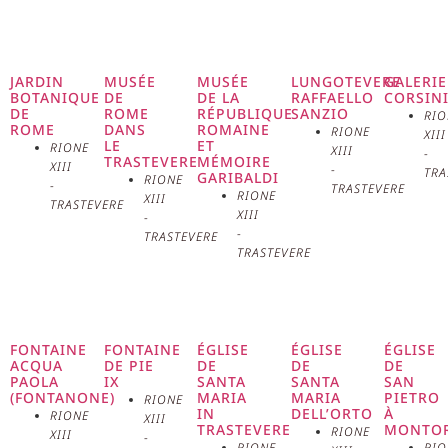
de l’église est en croix latine avec
une seule nef, flanquée de trois
chapelles de chaque côté. Le
JARDIN
MUSÉE
MUSÉE
LUNGOTEVERE
GALERIE
BOTANIQUE
DE
DE LA
RAFFAELLO
CORSIN
DE
ROME
RÉPUBLIQUE
SANZIO
RIO
maître-autel, conçu par Carlo
ROME
DANS
ROMAINE
RIONE
XIII
LE
ET
RIONE
XIII
-
TRASTEVERE
MÉMOIRE
Rainaldi, est surmonté d’un
XIII
-
TRA
GARIBALDI
RIONE
-
TRASTEVERE
RIONE
XIII
TRASTEVERE
baldaquin en forme de tempietto,
XIII
-
-
TRASTEVERE
soutenu par seize colonnes
TRASTEVERE
corinthiennes en albâtre et en
bronze doré. Le tableau principal
FONTAINE
FONTAINE
ÉGLISE
ÉGLISE
ÉGLISE
ACQUA
DE PIE
DE
DE
DE
de l’autel est une Vierge du
PAOLA
IX
SANTA
SANTA
SAN
(FONTANONE)
MARIA
MARIA
PIETRO
RIONE
IN
DELL’ORTO
À
Carmel de Giuseppe Peroni,
RIONE
XIII
TRASTEVERE
MONTO
RIONE
XIII
-
RIONE
RIO