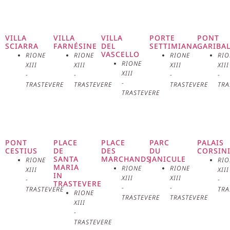
d’architecture baroque situé dans
le quartier de Trastevere à Rome.
VILLA
VILLA
VILLA
PORTE
PONT
SCIARRA
FARNÉSINE
DEL
SETTIMIANA
GARIBA
VASCELLO
Sa construction, commencée en
RIONE
RIONE
RIONE
RIO
RIONE
XIII
XIII
XIII
XIII
XIII
-
-
-
-
1593 et achevée en 1610, a été
-
TRASTEVERE
TRASTEVERE
TRASTEVERE
TRA
TRASTEVERE
voulue pour abriter l’icône de la
Vierge de la Scala, considérée
comme miraculeuse. La façade,
PONT
PLACE
PLACE
PARC
PALAIS
CESTIUS
DE
DES
DU
CORSIN
SANTA
MARCHANDS
JANICULE
RIONE
RIO
réalisée en travertin et avec des
MARIA
RIONE
RIONE
XIII
XIII
IN
XIII
XIII
-
-
TRASTEVERE
pilastres reliés par des volutes, a
-
-
TRASTEVERE
TRA
RIONE
TRASTEVERE
TRASTEVERE
XIII
été achevée en 1624. L’intérieur
-
TRASTEVERE