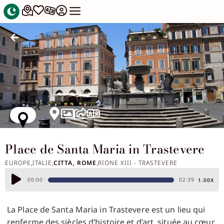
Place de Santa Maria in Trastevere
,
EUROPE
ITALIE
CITTA
ROME
RIONE XIII - TRASTEVERE
,
,
,
Lecteur
00:00
02:39
1.00X
audio
La Place de Santa Maria in Trastevere est un lieu qui
renferme des siècles d’histoire et d’art, située au cœur