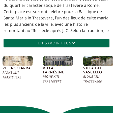
du quartier caractéristique de Trastevere à Rome.
Cette place est surtout célèbre pour la Basilique de
Santa Maria in Trastevere, l’un des lieux de culte marial
les plus anciens de la ville, avec une histoire
remontant au IIIe siècle après J.-C. Selon la tradition, le
site a été choisi car, le jour de la naissance du Christ,
une source d’huile a miraculeusement jailli ici,
EN SAVOIR PLUS
annonçant l’avènement du Messie. La basilique
actuelle doit sa structure principale au pape Innocent
II, qui au XIIe siècle a ordonné une reconstruction
VILLA SCIARRA
significative du bâtiment d’origine. La façade de la
VILLA
VILLA DEL
FARNÉSINE
VASCELLO
RIONE XIII -
basilique est décorée de magnifiques mosaïques de
RIONE XIII -
RIONE XIII -
TRASTEVERE
Pietro Cavallini, représentant la Vierge Marie avec
TRASTEVERE
TRASTEVERE
l’Enfant et des scènes de sa vie, ainsi qu’une série de
saints et de papes liés à l’histoire de l’Église. Ces
mosaïques sont considérées comme des chefs-
d’œuvre de l’art médiéval romain et montrent
l’influence stylistique byzantine et islamique. À