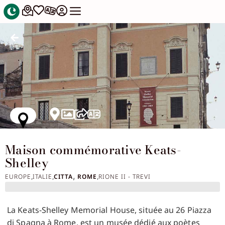
Maison commémorative Keats-
Shelley
,
EUROPE
ITALIE
CITTA
ROME
RIONE II - TREVI
,
,
,
La Keats-Shelley Memorial House, située au 26 Piazza
di Spagna à Rome, est un musée dédié aux poètes