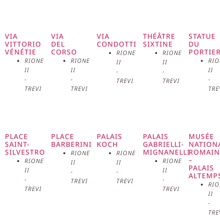
de Rome, située dans le quartier
du Campo Marzio, au pied de la
VIA
VIA
VIA
THÉÂTRE
STATUE
VITTORIO
DEL
CONDOTTI
SIXTINE
DU
VÉNÉTIE
CORSO
PORTIE
célèbre escalier de la Trinité-des-
RIONE
RIONE
RIONE
RIONE
RIO
II
II
II
II
II
-
-
Monts. Ce coin de Rome a
-
-
-
TREVI
TREVI
TREVI
TREVI
TRE
enchanté les voyageurs, les
artistes et les poètes pendant des
siècles, devenant un symbole de
PLACE
PLACE
PALAIS
PALAIS
MUSÉE
SAINT-
BARBERINI
KOCH
GABRIELLI-
NATION
SILVESTRO
MIGNANELLI
ROMAI
RIONE
RIONE
la ville éternelle et un point de
–
RIONE
RIONE
II
II
PALAIS
II
II
-
-
ALTEMP
référence culturel et touristique
-
-
TREVI
TREVI
RIO
TREVI
TREVI
II
d’importance internationale. La
-
TRE