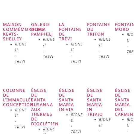
place tire son nom du Palais
d’Espagne, siège de l’ambassade
espagnole près du Saint-Siège
MAISON
GALERIE
LA
FONTAINE
FONTAI
COMMÉMORATIVE
DORIA
FONTAINE
DU
MORO
KEATS-
PAMPHILJ
DE
TRITON
RIO
depuis le XVIIe siècle. Le palais,
SHELLEY
TRÉVI
RIONE
RIONE
II
RIONE
RIONE
II
II
-
construit en 1647, domine l’angle
II
II
-
-
TRE
-
-
TREVI
TREVI
TREVI
TREVI
sud-ouest de la place et est un
magnifique exemple
d’architecture baroque. La
COLONNE
ÉGLISE
ÉGLISE
ÉGLISE
ÉGLISE
DE
DE
DE
DE
DE
présence de l’ambassade a
L’IMMACULÉE
SANTA
SANTA
SANTA
SANTA
CONCEPTION
SUSANNA
MARIA
MARIA
MARÍA
AUX
IN VIA
IN
DEL
RIONE
conféré à la place une importance
THERMES
TRIVIO
CARMIN
RIONE
II
DE
RIONE
RIO
II
-
DIOCLÉTIEN
diplomatique, qui se reflète
II
II
-
TREVI
RIONE
-
-
TREVI