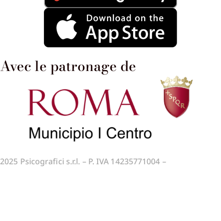
Avec le patronage de
2025
Psicografici s.r.l. – P. IVA 14235771004 –
Conditions
générales