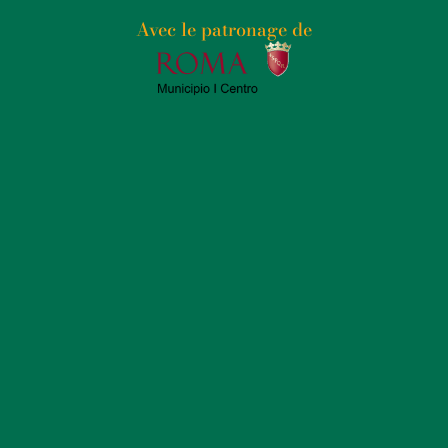
également entraîné l’installation de nouvelles
infrastructures, telles que des bars, des restaurants et
Avec le patronage de
une terrasse panoramique avec vue sur le lac de l’EUR.
De plus, l’architecte Massimiliano Fuksas a réalisé une
installation artistique extérieure composée de lampes
fluorescentes représentant les numéros du Loto, en
hommage au sponsor du palais. Le palais, également
connu sous le nom de PalaLottomatica pendant la
période de parrainage, est resté un point de référence
pour des événements de toutes sortes. En plus des
événements sportifs et musicaux, la structure a
accueilli d’importants congrès politiques et syndicaux,
confirmant sa centralité dans la vie publique et
culturelle de Rome. Une anecdote significative liée au
Palais des Sports concerne un incident survenu en
1975, lorsque le concert de Lou Reed a été annulé en
raison d’affrontements entre manifestants et forces
de l’ordre, causés par des controverses sur le prix des