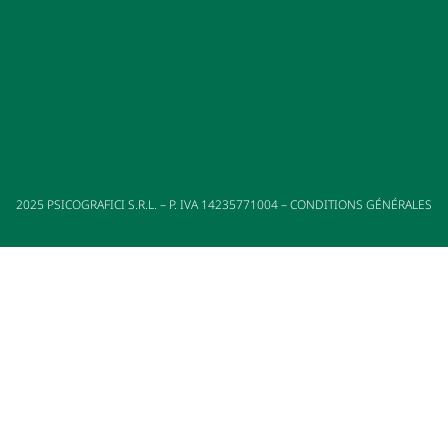
billets. Cet épisode, bien que négatif, met en lumière le
rôle du palais en tant que lieu d’expression et de
confrontation sociale.
2025
PSICOGRAFICI S.R.L. – P. IVA 14235771004 –
CONDITIONS GÉNÉRALES