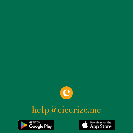
d’Europe de basket-ball de 1991 et le Championnat du
Monde de volleyball de 2010. Le palais a également été
le domicile de l’équipe de basket-ball Virtus Roma, qui
y a joué ses matchs à domicile pendant de
nombreuses années. La vocation musicale du PalaEur
n’est pas en reste, ayant accueilli des concerts
d’artistes internationaux de renom. Depuis le premier
concert des Rolling Stones en 1970, le palais est
devenu une étape incontournable pour de nombreux
artistes et groupes, tels que Depeche Mode, Iron
Maiden, Metallica et bien d’autres. La structure a été
conçue pour offrir une bonne acoustique, en en
faisant un lieu idéal pour des spectacles musicaux de
grande envergure. La rénovation de 1999-2003 a
encore modernisé le Palais des Sports, améliorant son
help@cicerize.me
acoustique et mettant à jour les installations pour se
conformer aux nouvelles normes de sécurité. Ce
projet, financé par la société de paris Lottomatica, a