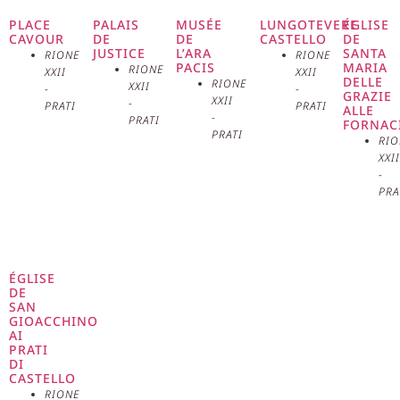
qui raconte non seulement
PLACE
PALAIS
MUSÉE
LUNGOTEVERE
ÉGLISE
CAVOUR
DE
DE
CASTELLO
DE
JUSTICE
L’ARA
SANTA
l’histoire d’une époque, mais aussi
RIONE
RIONE
PACIS
MARIA
RIONE
XXII
XXII
DELLE
RIONE
XXII
-
-
les événements d’un personnage
GRAZIE
XXII
-
PRATI
PRATI
ALLE
-
PRATI
FORNAC
légendaire : Cola di Rienzo.
PRATI
RIO
XXI
Située le long de la rue du même
-
PRA
nom, la place représente un point
névralgique du quartier, connu
ÉGLISE
pour son élégant mélange de
DE
SAN
bâtiments historiques et
GIOACCHINO
AI
PRATI
modernes, de boutiques de haute
DI
CASTELLO
RIONE