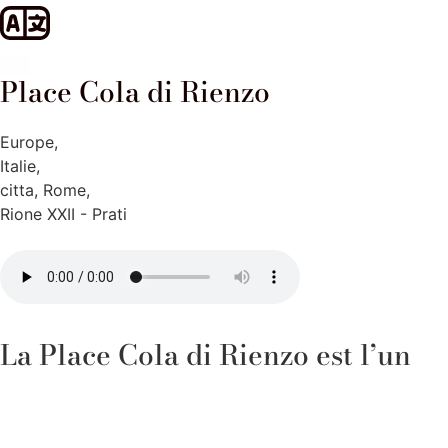
Place Cola di Rienzo
Europe
,
Italie
,
citta
,
Rome
,
Rione XXII - Prati
La Place Cola di Rienzo est l’un
des coins les plus fascinants du
quartier Prati de Rome, un lieu