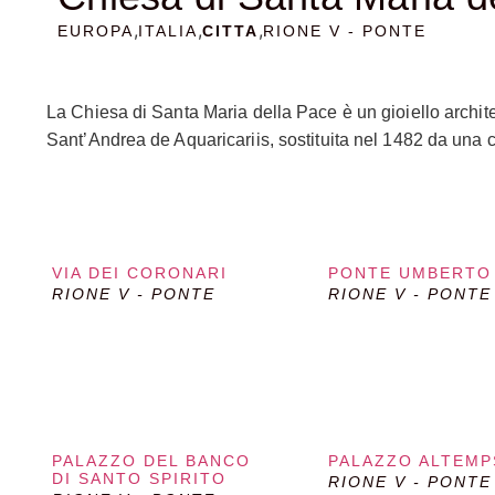
,
,
,
EUROPA
ITALIA
CITTA
RIONE V - PONTE
La Chiesa di Santa Maria della Pace è un gioiello archite
Sant’Andrea de Aquaricariis, sostituita nel 1482 da una 
1656 e il 1667, è una delle sue caratteristiche più distin
crociera ottagonale e una tribuna sormontata da una cup
Bambino. Una delle cappelle più notevoli è la Cappella Ch
sculture bronzee di Cosimo Fancelli e Ercole Ferrata, r
VIA DEI CORONARI
PONTE UMBERTO 
Giovane, ospita affreschi di Rosso Fiorentino e sculture
RIONE V - PONTE
RIONE V - PONTE
Mignanelli, con marmi provenienti dal Tempio di Giove Cap
artisti, tra cui Carlo Maratta e Baldassarre Peruzzi. Un al
importanti del Rinascimento, il chiostro ha una pianta qu
forme lo distinguono come uno degli esempi più puri dell
di culto, ma anche un importante centro culturale.
PALAZZO DEL BANCO
PALAZZO ALTEMP
DI SANTO SPIRITO
RIONE V - PONTE