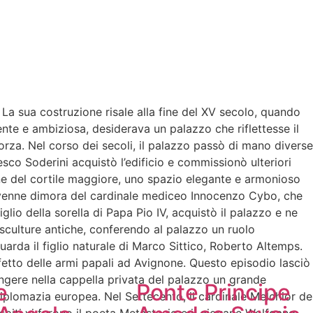
 La sua costruzione risale alla fine del XV secolo, quando
ente e ambiziosa, desiderava un palazzo che riflettesse il
orza. Nel corso dei secoli, il palazzo passò di mano diverse
esco Soderini acquistò l’edificio e commissionò ulteriori
ione del cortile maggiore, uno spazio elegante e armonioso
o divenne dimora del cardinale mediceo Innocenzo Cybo, che
lio della sorella di Papa Pio IV, acquistò il palazzo e ne
i sculture antiche, conferendo al palazzo un ruolo
uarda il figlio naturale di Marco Sittico, Roberto Altemps.
fetto delle armi papali ad Avignone. Questo episodio lasciò
ingere nella cappella privata del palazzo un grande
e
Ponte Principe
diplomazia europea. Nel Settecento, il cardinale Melchior de