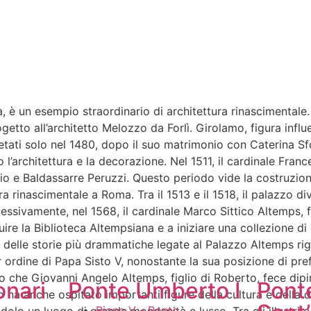
, è un esempio straordinario di architettura rinascimentale.
getto all’architetto Melozzo da Forlì. Girolamo, figura influ
letati solo nel 1480, dopo il suo matrimonio con Caterina Sf
’architettura e la decorazione. Nel 1511, il cardinale Franc
cchio e Baldassarre Peruzzi. Questo periodo vide la costruz
ura rinascimentale a Roma. Tra il 1513 e il 1518, il palazz
sivamente, nel 1568, il cardinale Marco Sittico Altemps, fig
tuire la Biblioteca Altempsiana e a iniziare una collezione d
na delle storie più drammatiche legate al Palazzo Altemps rig
r ordine di Papa Sisto V, nonostante la sua posizione di pre
nto che Giovanni Angelo Altemps, figlio di Roberto, fece dip
onari
Ponte Umberto I
Pont
o ha anche ospitato importanti figure della cultura e della 
Rione V - Ponte