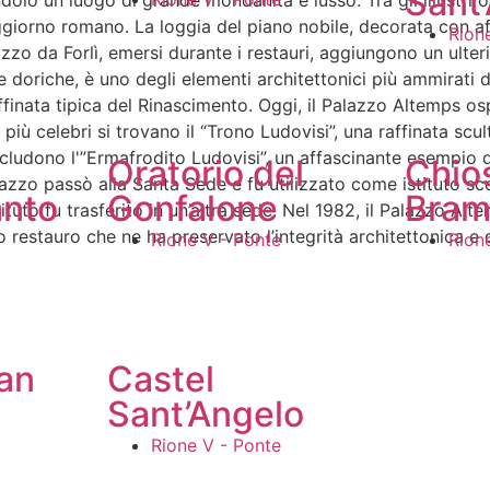
Sant
olo un luogo di grande mondanità e lusso. Tra gli illustri o
iorno romano. La loggia del piano nobile, decorata con aff
Rion
ozzo da Forlì, emersi durante i restauri, aggiungono un ulterio
e doriche, è uno degli elementi architettonici più ammirati 
ffinata tipica del Rinascimento. Oggi, il Palazzo Altemps osp
più celebri si trovano il “Trono Ludovisi”, una raffinata scul
cludono l'”Ermafrodito Ludovisi”, un affascinante esempio di 
Oratorio del
Chios
zo passò alla Santa Sede e fu utilizzato come istituto scol
anto
Gonfalone
Bram
ituto fu trasferito in un’altra sede. Nel 1982, il Palazzo Alt
estauro che ne ha preservato l’integrità architettonica e 
Rione V - Ponte
Rion
an
Castel
Sant’Angelo
Rione V - Ponte