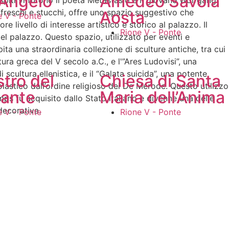
’Angelo
Amedeo Savoia
spiti vi furono il poeta Metastasio e il giovane Wolfgang
reschi e stucchi, offre uno spazio suggestivo che
Aosta
e V - Ponte
re livello di interesse artistico e storico al palazzo. Il
Rione V - Ponte
del palazzo. Questo spazio, utilizzato per eventi e
ita una straordinaria collezione di sculture antiche, tra cui
tura greca del V secolo a.C., e l'”Ares Ludovisi”, una
scultura ellenistica, e il “Galata suicida”, una potente
tro del
Chiesa di Santa
astico dall’ordine religioso dei De Merode. Questo utilizzo
ante
Maria dell’Anima
emps fu acquisito dallo Stato italiano e divenne una delle
decorativa.
e V - Ponte
Rione V - Ponte