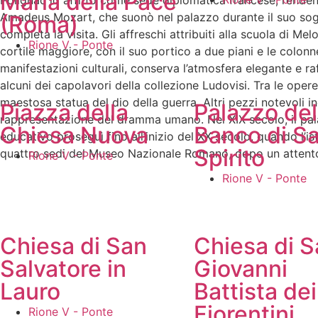
Maria della Pace
Polignac lo affittò come sede diplomatica francese, rendend
Amadeus Mozart, che suonò nel palazzo durante il suo sogg
(Roma)
completa la visita. Gli affreschi attribuiti alla scuola di Mel
Rione V - Ponte
cortile maggiore, con il suo portico a due piani e le colonn
manifestazioni culturali, conserva l’atmosfera elegante e ra
alcuni dei capolavori della collezione Ludovisi. Tra le opere 
maestosa statua del dio della guerra. Altri pezzi notevoli in
Piazza della
Palazzo del
rappresentazione del dramma umano. Nel XIX secolo, il palaz
Chiesa Nuova
Banco di S
educativo proseguì fino all’inizio del XX secolo, quando l’ist
Spirito
quattro sedi del Museo Nazionale Romano, dopo un attento r
Rione V - Ponte
Rione V - Ponte
Chiesa di San
Chiesa di S
Salvatore in
Giovanni
Lauro
Battista dei
Fiorentini
Rione V - Ponte