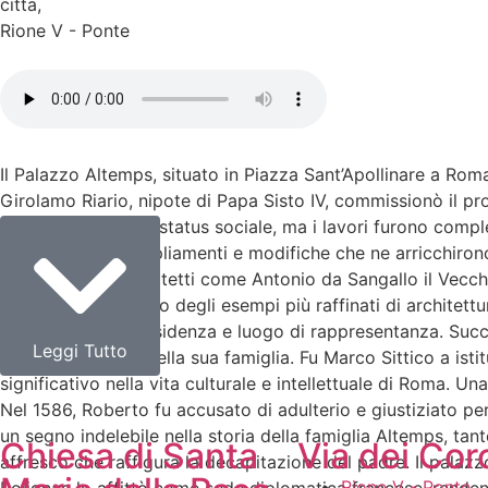
citta
,
Rione V - Ponte
Il Palazzo Altemps, situato in Piazza Sant’Apollinare a Roma
Girolamo Riario, nipote di Papa Sisto IV, commissionò il pro
suo potere e il suo status sociale, ma i lavori furono comp
volte, subendo ampliamenti e modifiche che ne arricchirono l
lavori a illustri architetti come Antonio da Sangallo il Ve
che rappresenta uno degli esempi più raffinati di architett
lo utilizzò come residenza e luogo di rappresentanza. Succes
Leggi Tutto
fece la residenza della sua famiglia. Fu Marco Sittico a isti
significativo nella vita culturale e intellettuale di Roma. U
Nel 1586, Roberto fu accusato di adulterio e giustiziato pe
un segno indelebile nella storia della famiglia Altemps, ta
Chiesa di Santa
Via dei Cor
affresco che raffigura la decapitazione del padre. Il palazz
Rione V - Ponte