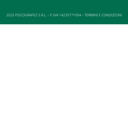
2025
PSICOGRAFICI S.R.L. – P. IVA 14235771004 –
TERMINI E CONDIZIONI