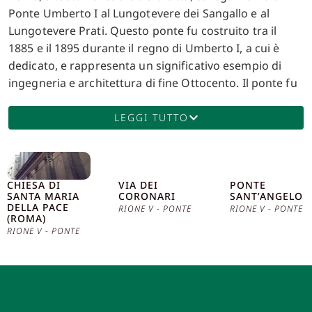
Ponte Umberto I al Lungotevere dei Sangallo e al
Lungotevere Prati. Questo ponte fu costruito tra il
1885 e il 1895 durante il regno di Umberto I, a cui è
dedicato, e rappresenta un significativo esempio di
ingegneria e architettura di fine Ottocento. Il ponte fu
progettato dall’ingegnere Angelo Vescovali e misura
circa 105 metri di lunghezza e 20 metri di larghezza. È
LEGGI TUTTO
costituito da tre arcate in muratura rivestite in
travertino, un materiale tipico delle costruzioni
romane, che conferisce al ponte un aspetto maestoso
CHIESA DI
VIA DEI
PONTE
e duraturo. Le arcate eleganti e solide sono state
SANTA MARIA
CORONARI
SANT’ANGELO
progettate per resistere alle piene del Tevere,
DELLA PACE
RIONE V - PONTE
RIONE V - PONTE
(ROMA)
garantendo la stabilità della struttura nel corso dei
RIONE V - PONTE
secoli. La costruzione di Ponte Umberto I rientrava in
un più ampio progetto di sviluppo urbanistico della
città, volto a migliorare la viabilità e a collegare il
nuovo quartiere di Prati con il centro storico di Roma.
La posizione strategica del ponte, infatti, collega