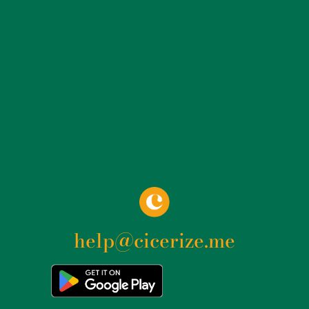
per le sue mummie naturali. Le particolari condizioni
atmosferiche all’interno delle cripte, con l’aria fredda e
secca, hanno contribuito alla conservazione dei corpi,
alcuni dei quali risalgono a più di 400 anni fa. Tra le
mummie più celebri vi sono quella di un crociato, che si
dice abbia combattuto nelle Crociate, e quella di un
uomo con la mano mozzata, probabilmente un ladro
punito severamente per i suoi crimini. Le mummie di
St. Michan hanno ispirato numerose leggende e storie
popolari. Si racconta che il famoso scrittore Bram
Stoker, autore di “Dracula”, abbia visitato la cripta da
bambino e che questa esperienza abbia influenzato la
sua immaginazione gotica. La cripta è un luogo che
help@cicerize.me
cattura l’immaginazione di chiunque la visiti, offrendo
un inquietante ma affascinante sguardo sul passato.
Dal punto di vista storico, la Chiesa di St. Michan ha
giocato un ruolo importante nella vita della comunità
dublinese. Durante il Medioevo e nei secoli successivi,