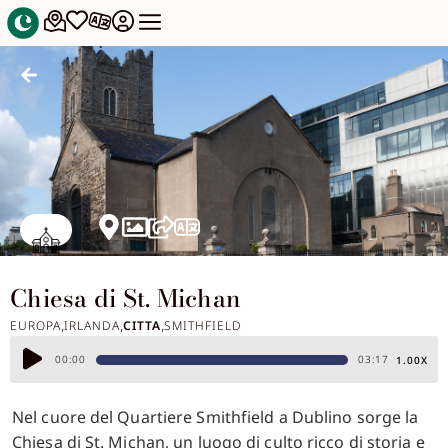
Chiesa di St. Michan
EUROPA
IRLANDA
CITTA
SMITHFIELD
,
,
,
Audio
00:00
03:17
1.00X
Player
Nel cuore del Quartiere Smithfield a Dublino sorge la
Chiesa di St. Michan, un luogo di culto ricco di storia e