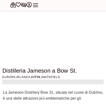
Distilleria Jameson a Bow St.
,
,
,
EUROPA
IRLANDA
CITTA
SMITHFIELD
La Jameson Distillery Bow St., situata nel cuore di Dublino,
è una delle attrazioni più emblematiche per gli
appassionati di whiskey e per i visitatori che desiderano