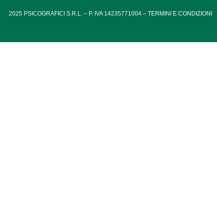
2025
PSICOGRAFICI S.R.L. – P. IVA 14235771004 –
TERMINI E CONDIZIONI