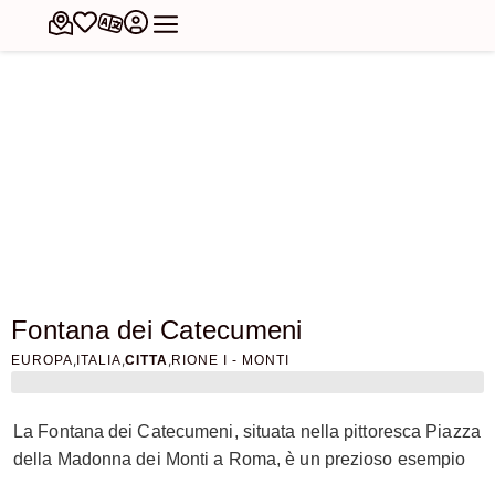
Fontana dei Catecumeni
,
,
,
EUROPA
ITALIA
CITTA
RIONE I - MONTI
La Fontana dei Catecumeni, situata nella pittoresca Piazza
della Madonna dei Monti a Roma, è un prezioso esempio
di arte e ingegneria rinascimentale. Progettata da Giacomo