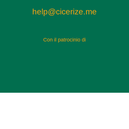
help@cicerize.me
Con il patrocinio di