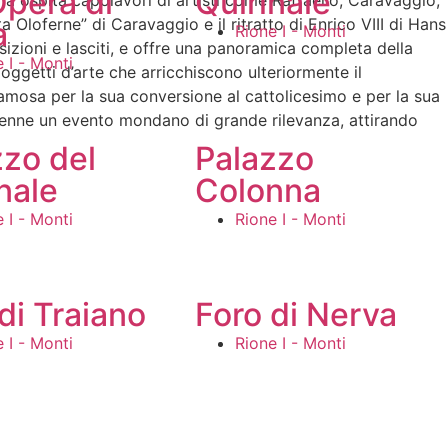
Opera di
Quirinale
eria ospita capolavori di artisti come Raffaello, Caravaggio,
a Oloferne” di Caravaggio e il ritratto di Enrico VIII di Hans
a
Rione I - Monti
sizioni e lasciti, e offre una panoramica completa della
 I - Monti
 oggetti d’arte che arricchiscono ulteriormente il
famosa per la sua conversione al cattolicesimo e per la sua
ivenne un evento mondano di grande rilevanza, attirando
zzo del
Palazzo
nale
Colonna
 I - Monti
Rione I - Monti
di Traiano
Foro di Nerva
 I - Monti
Rione I - Monti