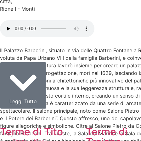
citta
,
Rione I - Monti
Il Palazzo Barberini, situato in via delle Quattro Fontane a R
voluta da Papa Urbano VIII della famiglia Barberini, e coin
maestri dell’architettura lavorò insieme per creare un pala
inizialmente della progettazione, morì nel 1629, lasciando 
alcune delle soluzioni architettoniche più innovative del pal
con la sua forma sinuosa e la sua leggerezza strutturale, r
si affaccia su un vasto cortile interno, creando un senso di
Leggi Tutto
mentre il piano terra è caratterizzato da una serie di arcat
spettacolare. Il salone principale, noto come Salone Pietro
e il Potere dei Barberini”. Questo affresco, uno dei capolavo
figure allegoriche e simboliche. Oltre al Salone Pietro da Co
Terme di Tito
Terme di
famiglia Barberini. Tra queste, la Sala dei Marmi e la Sala d
Rione I - Monti