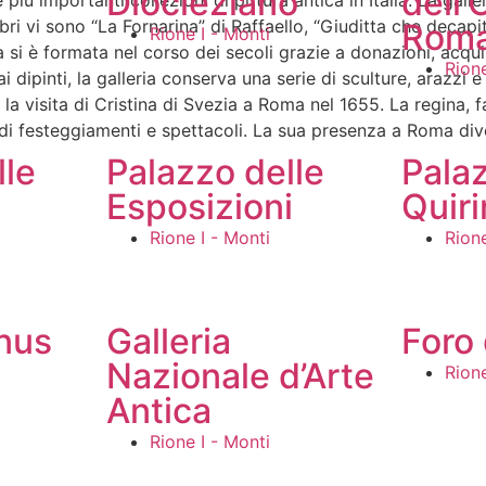
Diocleziano
dell’
più importanti collezioni di pittura antica in Italia. La gall
bri vi sono “La Fornarina” di Raffaello, “Giuditta che decapit
Rom
Rione I - Monti
a si è formata nel corso dei secoli grazie a donazioni, acqui
Rione
 dipinti, la galleria conserva una serie di sculture, arazzi e
a visita di Cristina di Svezia a Roma nel 1655. La regina, 
ie di festeggiamenti e spettacoli. La sua presenza a Roma d
lle
Palazzo delle
Pala
Esposizioni
Quiri
Rione I - Monti
Rione
nus
Galleria
Foro 
Nazionale d’Arte
Rione
Antica
Rione I - Monti