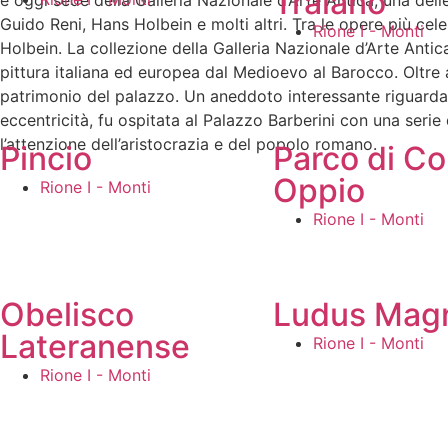
Traiano
è oggi sede della Galleria Nazionale d’Arte Antica, una delle 
Guido Reni, Hans Holbein e molti altri. Tra le opere più cele
Rione I - Monti
Holbein. La collezione della Galleria Nazionale d’Arte Antic
pittura italiana ed europea dal Medioevo al Barocco. Oltre ai
patrimonio del palazzo. Un aneddoto interessante riguarda l
eccentricità, fu ospitata al Palazzo Barberini con una ser
l’attenzione dell’aristocrazia e del popolo romano.
Pincio
Parco di Co
Oppio
Rione I - Monti
Rione I - Monti
Obelisco
Ludus Mag
Lateranense
Rione I - Monti
Rione I - Monti