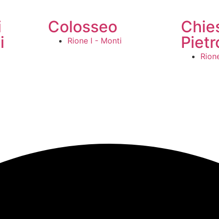
i
Colosseo
Chie
i
Pietr
Rione I - Monti
Rione