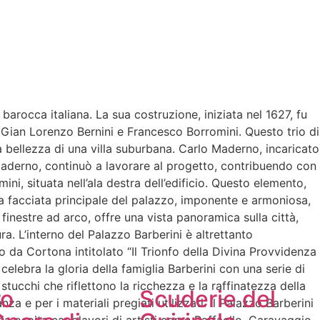
 barocca italiana. La sua costruzione, iniziata nel 1627, fu
, Gian Lorenzo Bernini e Francesco Borromini. Questo trio di
 bellezza di una villa suburbana. Carlo Maderno, incaricato
i Maderno, continuò a lavorare al progetto, contribuendo con
ni, situata nell’ala destra dell’edificio. Questo elemento,
 La facciata principale del palazzo, imponente e armoniosa,
finestre ad arco, offre una vista panoramica sulla città,
a. L’interno del Palazzo Barberini è altrettanto
 da Cortona intitolato “Il Trionfo della Divina Provvidenza
celebra la gloria della famiglia Barberini con una serie di
stucchi che riflettono la ricchezza e la raffinatezza della
ro
Scuderie del
a e per i materiali pregiati utilizzati. Il Palazzo Barberini