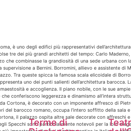
oma, è uno degli edifici più rappresentativi dell’architettura
volse tre dei più grandi architetti del tempo: Carlo Maderno
zzo che combinasse la grandiosità di una sede urbana con la
la supervisione a Bernini. Borromini, allievo e assistente d
azzo. Tra queste spicca la famosa scala elicoidale di Borromi
appresenta uno dei punti salienti dell’architettura barocca.
 maestosità e accoglienza. Il piano nobile, con le sue ampie 
e che conferiscono leggerezza e dinamismo all’intera struttur
 da Cortona, è decorato con un imponente affresco di Pietro
ri del barocco romano, occupa l’intero soffitto della sala e 
rtona, il palazzo ospita altre sale decorate con affreschi e 
Terme di
Teat
egli Specchi sono particolarmente notevoli per la loro eleganz