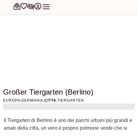
Großer Tiergarten (Berlino)
,
,
,
EUROPA
GERMANIA
CITTA
TIERGARTEN
Il Tiergarten di Berlino è uno dei parchi urbani più grandi e
amati della città, un vero e proprio polmone verde che si
estende per 210 ettari nel cuore della capitale tedesca. La