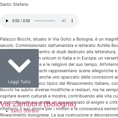
Santo Stefano
Palazzo Bocchi, situato in Via Goito a Bologna, è un magnif
secolo. Commissionato dall’umanista e letterato Achille B
era un importante centro di studi dedicato alla letteratura, 
quali rappresenta un unicum in Italia e in Europa: un versett
dialogo tra le culture e le religioni del suo tempo. All’int
bolognese. Gli affreschi rappresentano scene allegoriche e mit
stanze, ma offrono anche uno spaccato delle concezioni arti
Leggi Tutto
modello architettonico tipico del Rinascimento italiano, c
Bocchi ha subito diverse modifiche e restauri, ma ha sempre 
ospitare eventi culturali e mostre, contribuendo alla vita 
e colto. Bocchi era anche un appassionato di enigmi e critto
Via Zamboni (Bologna)
riflettono il suo amore per i misteri e la conoscenza esoter
Santo Stefano
Rinascimento bolognese. La sua costruzione e decorazione ri