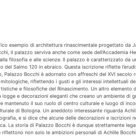
ico esempio di architettura rinascimentale progettato da Ja
occhi, il palazzo serviva anche come sede dell’Accademia 
alla filosofia e alle scienze. Il palazzo è caratterizzato da 
o del Salmo 120 in ebraico. Questa iscrizione riflette l’erud
erno, Palazzo Bocchi è adornato con affreschi del XVI secolo
ologiche, riflettendo i gusti e gli interessi intellettuali de
stiche e filosofiche del Rinascimento. Un altro elemento di
on logge e decorazioni eleganti che creano un ambiente di g
mantenuto il suo ruolo di centro culturale e luogo di incontr
culturale di Bologna. Un aneddoto interessante riguarda Achi
grafia, e si dice che alcune delle decorazioni e iscrizioni 
ica. La storia di Palazzo Bocchi è dunque strettamente legat
flettono non solo le ambizioni personali di Achille Bocchi,