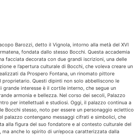
copo Barozzi, detto il Vignola, intorno alla metà del XVI
Hermatena, fondata dallo stesso Bocchi. Questa accademia
una facciata decorata con due grandi iscrizioni, una delle
izione e l’apertura culturale di Bocchi, che voleva creare un
 realizzati da Prospero Fontana, un rinomato pittore
l proprietario. Questi dipinti non solo abbelliscono le
 grande interesse è il cortile interno, che segue un
rande armonia e bellezza. Nel corso dei secoli, Palazzo
o per intellettuali e studiosi. Oggi, il palazzo continua a
lle Bocchi stesso, noto per essere un personaggio eclettico
nel palazzo contengano messaggi cifrati e simbolici, che
a alla figura del suo fondatore e al contesto culturale del
 ma anche lo spirito di un’epoca caratterizzata dalla