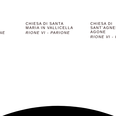
zo Pamphilj, costruito per la famiglia omonima, è uno degli edif
dalchini, cognata di Papa Innocenzo X, il papa che commission
arzosi, è un esempio perfetto dell’architettura barocca romana. 
 lavorarono nella piazza. Si dice che Bernini, nella realizzazio
CHIESA DI SANTA
CHIESA DI
e a proteggersi dalla caduta della facciata della chiesa di San
MARIA IN VALLICELLA
SANT’AGNE
AGONE
ONE
RIONE VI - PARIONE
la fontana fu completata prima della chiesa.
RIONE VI -