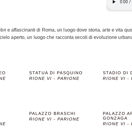
 e affascinanti di Roma, un luogo dove storia, arte e vita quo
cielo aperto, un luogo che racconta secoli di evoluzione urbana e
i Domiziano, costruito intorno all’85 d.C., che poteva ospitare 
nzione che la piazza ha mantenuto una forma rettangolare con es
nti, ma la piazza ha conservato la sua forma originale, diventan
 Gian Lorenzo Bernini, realizzata tra il 1648 e il 1651. La font
EO
STATUA DI PASQUINO
STADIO DI
Asia, il Danubio per l’Europa e il Rio della Plata per le Americh
ONE
RIONE VI - PARIONE
RIONE VI -
o della fontana si erge un obelisco egizio, proveniente dal Ci
Fiumi si trova la chiesa di Sant’Agnese in Agone, progettata d
mbra accogliere i visitatori nella piazza. La chiesa prende il 
a con statue e rilievi che raccontano la vita della santa, e l’in
ontana del Moro, situata all’estremità sud, fu progettata da Gi
PALAZZO BRASCHI
PALAZZO A
he lotta con un delfino. La Fontana del Nettuno, all’estremità 
GONZAGA
RIONE VI - PARIONE
ONE
RIONE VI -
ggiunte solo nel XIX secolo, completando così la scenografia 