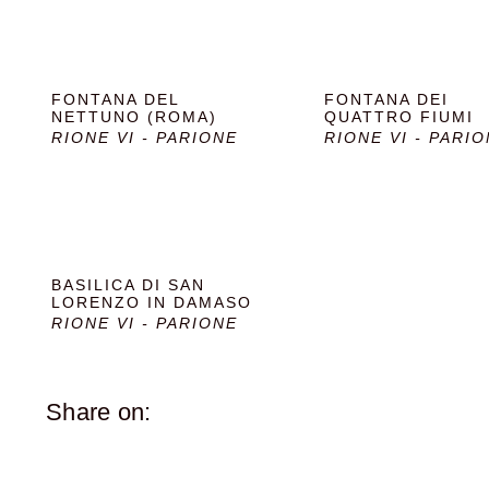
da palazzi storici che ne accentuano la bellezza. Il Palaz
ma originariamente era la residenza di Donna Olimpia Mai
palazzo, con la sua facciata monumentale e gli interni sf
Bernini e Borromini, i due grandi architetti barocchi che
FONTANA DEL
FONTANA DEI
delle figure in una posa di paura, con la mano alzata com
NETTUNO (ROMA)
QUATTRO FIUMI
RIONE VI - PARIONE
RIONE VI - PARI
Tuttavia, questa storia è probabilmente apocrifa, poiché 
BASILICA DI SAN
LORENZO IN DAMASO
RIONE VI - PARIONE
Share on: