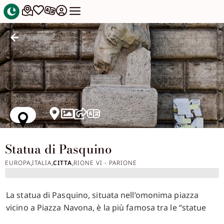
Statua di Pasquino
EUROPA
ITALIA
CITTA
RIONE VI - PARIONE
,
,
,
La statua di Pasquino, situata nell’omonima piazza
vicino a Piazza Navona, è la più famosa tra le “statue
parlanti” di Roma. Risalente al III secolo a.C., la statua