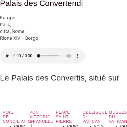
Palais des Convertendi
Europe
,
Italie
,
citta
,
Rome
,
Rione XIV - Borgo
Le Palais des Convertis, situé sur
la Via della Conciliazione à Rome,
est un remarquable exemple
d’architecture de la Renaissance,
VOIE
PONT
PLACE
OBÉLISQUE
MUSÉE
DE
VITTORIO
SAINT-
DU
DU
CONCILIATION
EMANUELE
PIERRE
VATICAN
VATICA
dont l’histoire est étroitement liée
II
RIONE
RIONE
RIONE
RI