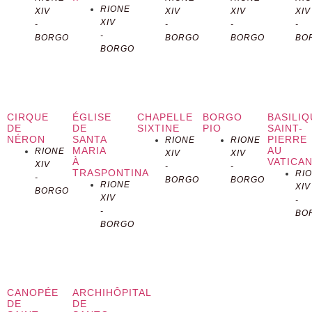
RIONE
XIV
XIV
XIV
XIV
aux transformations urbaines de la
XIV
-
-
-
-
-
BORGO
BORGO
BORGO
BO
ville. À l’origine connu sous le nom
BORGO
de Palais de la Congrégation pour
les Églises Orientales, il a été
CIRQUE
ÉGLISE
CHAPELLE
BORGO
BASILI
DE
DE
SIXTINE
PIO
SAINT-
construit au XVIe siècle et conçu
NÉRON
SANTA
PIERRE
RIONE
RIONE
MARIA
AU
RIONE
XIV
XIV
À
VATICA
XIV
par le célèbre architecte Donato
-
-
TRASPONTINA
RI
-
BORGO
BORGO
RIONE
XIV
BORGO
Bramante. Le palais a subi de
XIV
-
-
BO
nombreuses modifications au fil
BORGO
des siècles, aboutissant à une
reconstruction complète dans les
CANOPÉE
ARCHIHÔPITAL
DE
DE