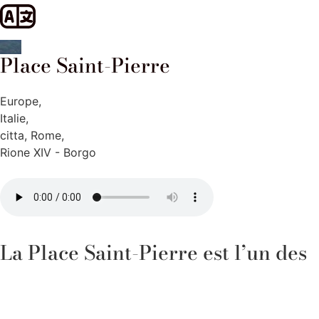
Place Saint-Pierre
Europe
,
Italie
,
citta
,
Rome
,
Rione XIV - Borgo
La Place Saint-Pierre est l’un des
endroits les plus emblématiques
et fascinants du monde, située au