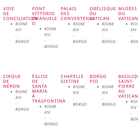
cœur de la Cité du Vatican. Cet
VOIE
PONT
PALAIS
OBÉLISQUE
MUSÉES
DE
VITTORIO
DES
DU
DU
CONCILIATION
EMANUELE
CONVERTENDI
VATICAN
VATICA
espace extraordinaire, conçu par
II
RIONE
RIONE
RIONE
RIO
RIONE
XIV
XIV
XIV
XIV
Gian Lorenzo Bernini entre 1656
XIV
-
-
-
-
-
BORGO
BORGO
BORGO
BO
et 1667, est un chef-d’œuvre de
BORGO
l’architecture baroque et un
centre spirituel pour des millions
CIRQUE
ÉGLISE
CHAPELLE
BORGO
BASILIQ
DE
DE
SIXTINE
PIO
SAINT-
de catholiques dans le monde
NÉRON
SANTA
PIERRE
RIONE
RIONE
MARIA
AU
RIONE
XIV
XIV
À
VATICA
entier. La place est un exemple
XIV
-
-
TRASPONTINA
RIO
-
BORGO
BORGO
RIONE
XIV
BORGO
parfait de la manière dont l’art,
XIV
-
-
BO
l’architecture et la foi peuvent se
BORGO